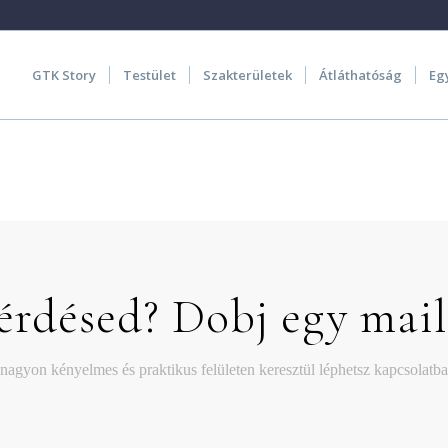
GTK Story
Testület
Szakterületek
Átláthatóság
Eg
érdésed? Dobj egy mail
nagyon kényelmes és praktikus felületen keresztül léphetsz kapcsolatb