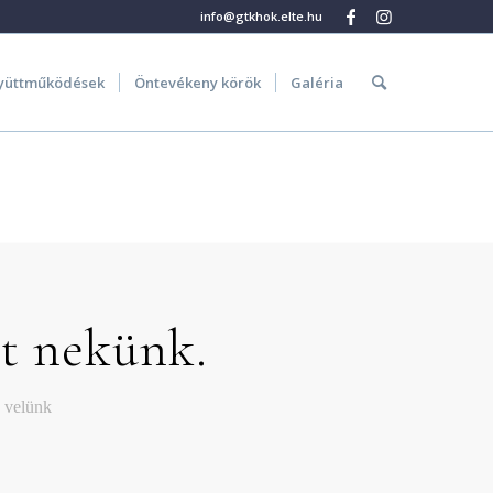
info@gtkhok.elte.hu
yüttműködések
Öntevékeny körök
Galéria
t nekünk.
a velünk