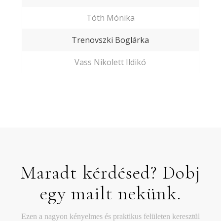
Tóth Mónika
Trenovszki Boglárka
Vass Nikolett Ildikó
Maradt kérdésed? Dobj
egy mailt nekünk.
Ezen a nagyon kényelmes és praktikus felületen keresztül